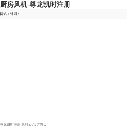
厨房风机-尊龙凯时注册
网站关键词：
尊龙凯时注册-凯时app官方首页