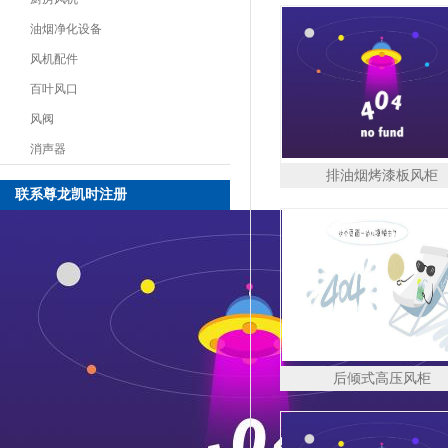
油烟净化设备
风机配件
百叶风口
风阀
消声器
排油烟烤漆板风柜
联系尊龙凯时注册
后倾式高压风柜