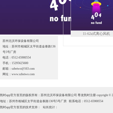
11-62a式离心风机
苏州北沃环保设备有限公司
地址：苏州市相城区太平街道金泰路136
号5号厂房
电话：0512-65900554
手机：15295625600
邮箱：
szbeiwo@163.com
网址：www.szbeiwo.com
凯时app官方首页的版权所有：苏州北沃环保设备有限公司 尊龙凯时注册 copyright © 2017 w
地址：苏州市相城区太平街道金泰路136号5号厂房 联系电话：0512-65900554
凯时app官方首页的技术支持： 站长统计：