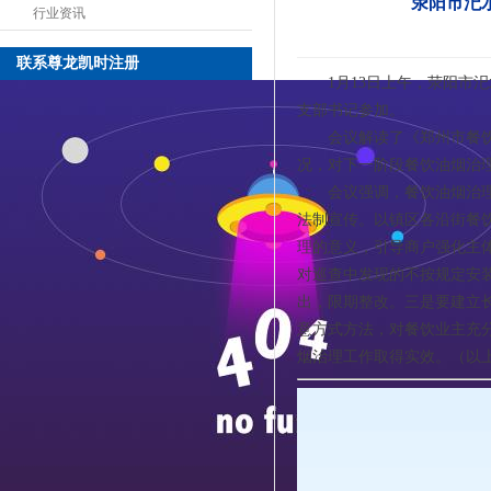
荥阳市汜
行业资讯
联系尊龙凯时注册
1月13日上午，荥阳
支部书记参加。
会议解读了《郑州市餐
况，对下一阶段餐饮油烟治
会议强调，餐饮油烟治
法制宣传。以镇区各沿街餐
理的意义，引导商户强化主
对巡查中发现的不按规定安
出，限期整改。三是要建立
意方式方法，对餐饮业主充
烟治理工作取得实效。
（以