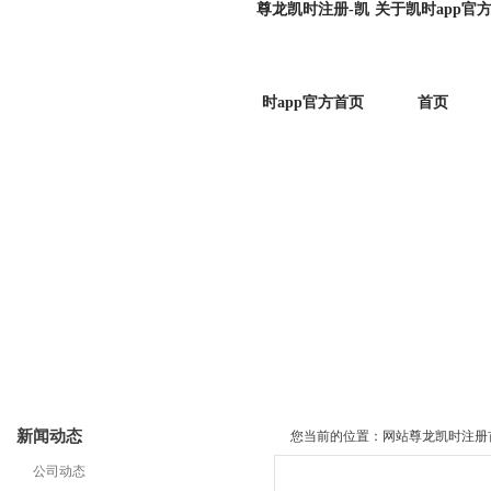
尊龙凯时注册-凯
关于凯时app官
时app官方首页
首页
新闻动态
您当前的位置：网站尊龙凯时注册首页
公司动态