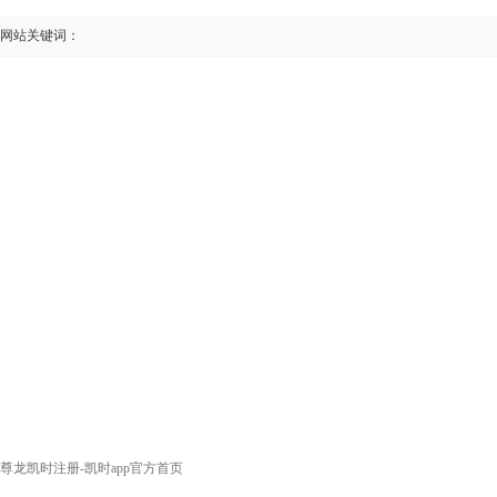
网站关键词：
尊龙凯时注册-凯时app官方首页