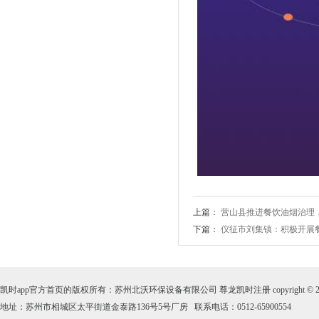
上篇：
营山县推进餐饮油烟治理
下篇：
仪征市刘集镇：积极开展
凯时app官方首页的版权所有：苏州北沃环保设备有限公司 尊龙凯时注册 copyright © 2017 w
地址：苏州市相城区太平街道金泰路136号5号厂房 联系电话：0512-65900554