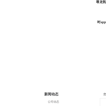
尊龙凯
时ap
新闻动态
您
公司动态