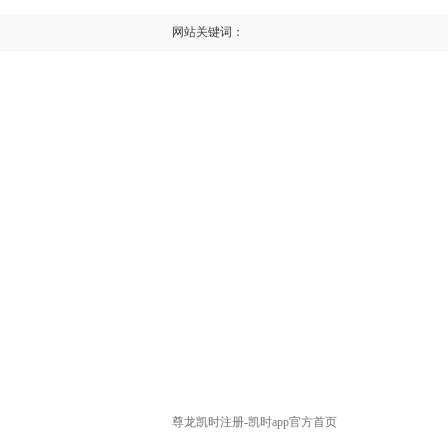
网站关键词：
尊龙凯时注册-凯时app官方首页