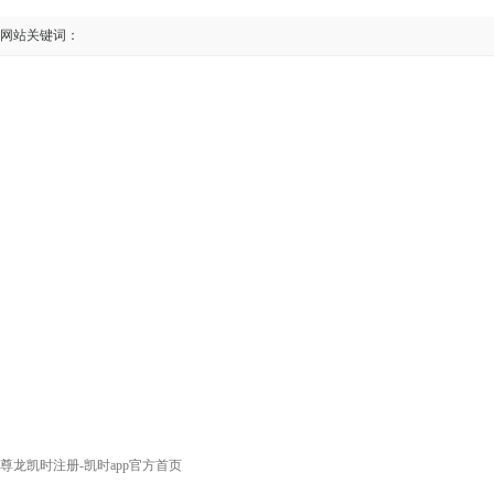
网站关键词：
尊龙凯时注册-凯时app官方首页