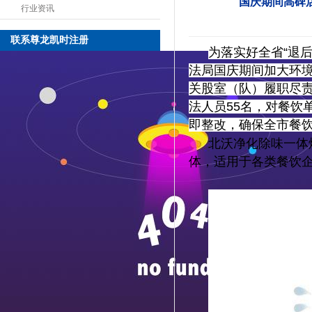
国庆期间高碑
行业资讯
联系尊龙凯时注册
为落实好全省“退
法局国庆期间加大环
关股室（队）履职尽
法人员55名，对餐饮
即整改，确保全市餐饮
北沃净化除味一体烟
体，适用于各类餐饮